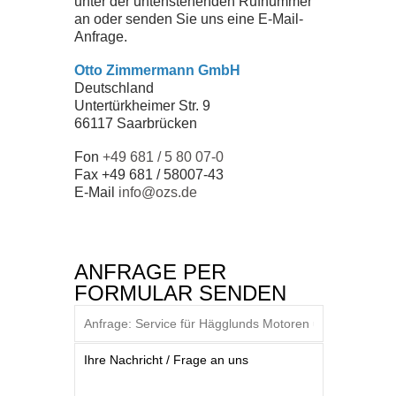
unter der untenstehenden Rufnummer
ZERTIFIKATE
an oder senden Sie uns eine E-Mail-
Anfrage.
SEMINARE
Otto Zimmermann GmbH
Deutschland
Untertürkheimer Str. 9
DOWNLOADS
66117 Saarbrücken
Fon
+49 681 / 5 80 07-0
Fax +49 681 / 58007-43
UNTERNEHMEN
E-Mail
info@ozs.de
TEAM
ANFRAGE PER
GESCHICHTE
FORMULAR SENDEN
JOBS
NEWS