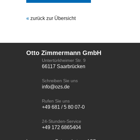
LOGIN
«
zurück zur Übersicht
ONLINE SHOP
Otto Zimmermann GmbH
CTRL
X
SHOP
Untertürkheimer Str. 9
66117 Saarbrücken
KONTAKT
Schreiben Sie uns
info@ozs.de
IMPRESSUM
Rufen Sie uns
+49 681 / 5 80 07-0
DATENSCHUTZ
24-Stunden-Service
+49 172 6865404
AGB