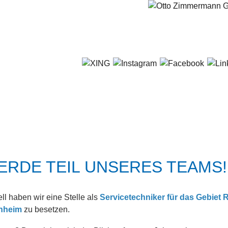
681 / 5 80 07-0
TSEITE
TUNGEN
ICE
ERDE TEIL UNSERES TEAMS!
RT SOLUTIONS
ll haben wir eine Stelle als
Servicetechniker für das Gebiet
ITÄT
nheim
zu besetzen.