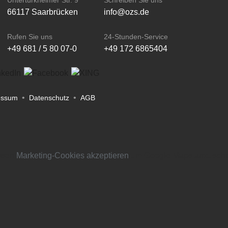
S
Untertürkheimer Str. 9
Schreiben Sie uns
66117 Saarbrücken
info@ozs.de
N
Rufen Sie uns
24-Stunden-Service
+49 681 / 5 80 07-0
+49 172 6865404
NE SHOP
L
X
SHOP
•
•
essum
Datenschutz
AGB
TAKT
ssen
RESSUM
Marketing-Cookies akzeptieren
um Google Maps anzuseh
ENSCHUTZ