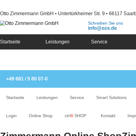
Otto Zimmermann GmbH • Untertürkheimer Str. 9 • 66117 Saar
Schreiben Sie uns
info@ozs.de
Startseite
Leistungen
Service
+49 681 / 5 80 07-0
Startseite
Leistungen
Service
Smart Solutions
Login
Online Shop
ctrl
X
SHOP
Kontakt
Imp