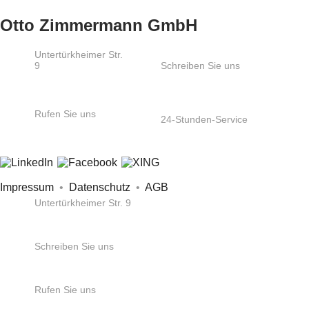
Otto Zimmermann GmbH
Untertürkheimer Str.
9
Schreiben Sie uns
66117
info@ozs.de
Saarbrücken
Rufen Sie uns
24-Stunden-Service
+49 681 / 5 80 07-
+49 172 6865404
0
Impressum
•
Datenschutz
•
AGB
Untertürkheimer Str. 9
66117 Saarbrücken
Schreiben Sie uns
info@ozs.de
Rufen Sie uns
+49 681 / 5 80 07-0