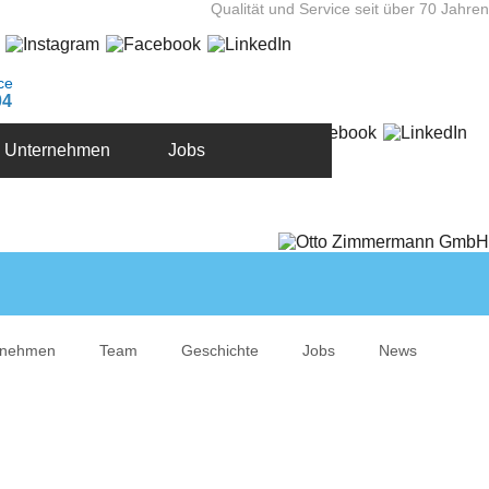
Qualität und Service seit über 70 Jahren
ce
04
Unternehmen
Jobs
rnehmen
Team
Geschichte
Jobs
News