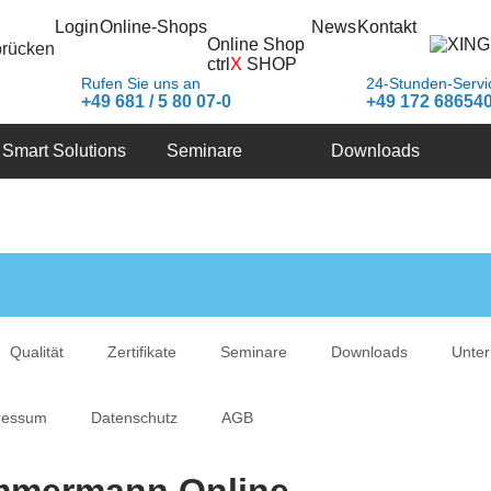
Login
Online-Shops
News
Kontakt
Online Shop
brücken
ctrl
X
SHOP
Rufen Sie uns an
24-Stunden-Servi
+49 681 / 5 80 07-0
+49 172 68654
Smart Solutions
Seminare
Downloads
Qualität
Zertifikate
Seminare
Downloads
Unte
ressum
Datenschutz
AGB